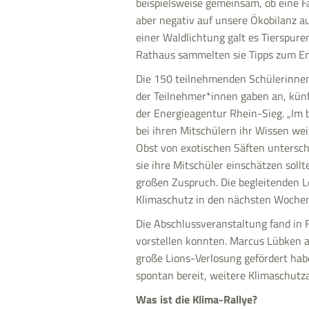
beispielsweise gemeinsam, ob eine Fa
aber negativ auf unsere Ökobilanz a
einer Waldlichtung galt es Tierspur
Rathaus sammelten sie Tipps zum E
Die 150 teilnehmenden Schülerinnen
der Teilnehmer*innen gaben an, künf
der Energieagentur Rhein-Sieg. „Im be
bei ihren Mitschülern ihr Wissen wei
Obst von exotischen Säften untersch
sie ihre Mitschüler einschätzen sollt
großen Zuspruch. Die begleitenden L
Klimaschutz in den nächsten Wochen 
Die Abschlussveranstaltung fand in F
vorstellen konnten. Marcus Lübken al
große Lions-Verlosung gefördert habe
spontan bereit, weitere Klimaschutz
Was ist die Klima-Rallye?