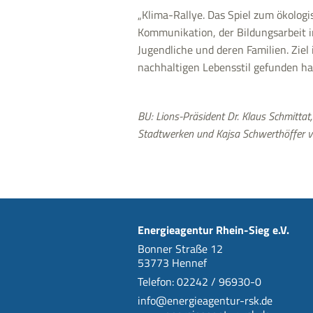
„Klima-Rallye. Das Spiel zum ökologi
Kommunikation, der Bildungsarbeit im
Jugendliche und deren Familien. Zie
nachhaltigen Lebensstil gefunden ha
BU: Lions-Präsident Dr. Klaus Schmittat
Stadtwerken und Kajsa Schwerthöffer vo
Energieagentur Rhein-Sieg e.V.
Bonner Straße 12
53773 Hennef
Telefon: 02242 / 96930-0
info@energieagentur-rsk.de