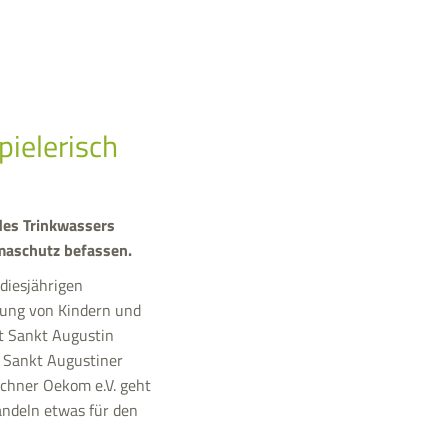
pielerisch
des Trinkwassers
imaschutz befassen.
 diesjährigen
rung von Kindern und
dt Sankt Augustin
n Sankt Augustiner
ünchner Oekom e.V. geht
andeln etwas für den