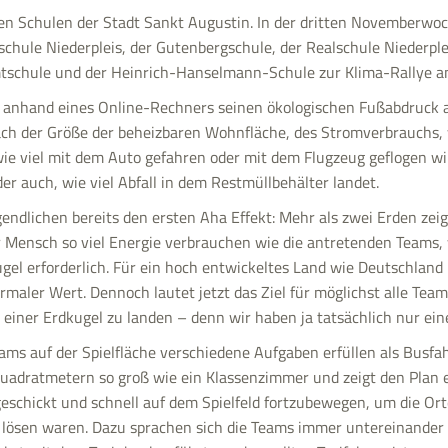
en Schulen der Stadt Sankt Augustin. In der dritten Novemberwoc
chule Niederpleis, der Gutenbergschule, der Realschule Niederple
schule und der Heinrich-Hanselmann-Schule zur Klima-Rallye a
 anhand eines Online-Rechners seinen ökologischen Fußabdruck a
ch der Größe der beheizbaren Wohnfläche, des Stromverbrauchs, w
e viel mit dem Auto gefahren oder mit dem Flugzeug geflogen wi
r auch, wie viel Abfall in dem Restmüllbehälter landet.
ndlichen bereits den ersten Aha Effekt: Mehr als zwei Erden zeig
r Mensch so viel Energie verbrauchen wie die antretenden Teams,
el erforderlich. Für ein hoch entwickeltes Land wie Deutschland i
rmaler Wert. Dennoch lautet jetzt das Ziel für möglichst alle Tea
einer Erdkugel zu landen – denn wir haben ja tatsächlich nur ein
ams auf der Spielfläche verschiedene Aufgaben erfüllen als Busfah
Quadratmetern so groß wie ein Klassenzimmer und zeigt den Plan ei
geschickt und schnell auf dem Spielfeld fortzubewegen, um die Ort
u lösen waren. Dazu sprachen sich die Teams immer untereinander