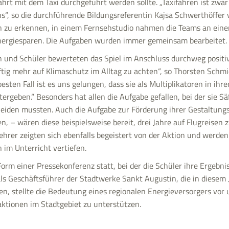
hrt mit dem Taxi durchgeführt werden sollte. „Taxifahren ist zwar 
us“, so die durchführende Bildungsreferentin Kajsa Schwerthöffer
en zu erkennen, in einem Fernsehstudio nahmen die Teams an eine
nergiesparen. Die Aufgaben wurden immer gemeinsam bearbeitet.
 und Schüler bewerteten das Spiel im Anschluss durchweg positiv
tig mehr auf Klimaschutz im Alltag zu achten“, so Thorsten Schmi
sten Fall ist es uns gelungen, dass sie als Multiplikatoren in ihr
tergeben.“ Besonders hat allen die Aufgabe gefallen, bei der sie 
eiden mussten. Auch die Aufgabe zur Förderung ihrer Gestaltung
en, – wären diese beispielsweise bereit, drei Jahre auf Flugreisen 
ehrer zeigten sich ebenfalls begeistert von der Aktion und werde
im Unterricht vertiefen.
orm einer Pressekonferenz statt, bei der die Schüler ihre Ergebni
s Geschäftsführer der Stadtwerke Sankt Augustin, die in diesem J
n, stellte die Bedeutung eines regionalen Energieversorgers vor 
aktionen im Stadtgebiet zu unterstützen.