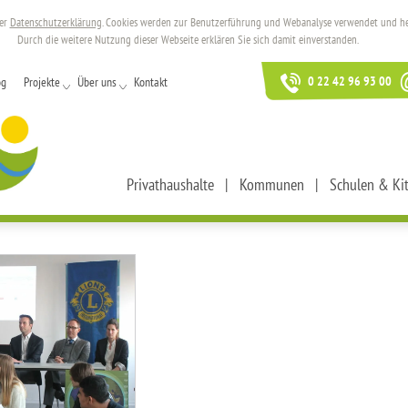
rer
Datenschutzerklärung
. Cookies werden zur Benutzerführung und Webanalyse verwendet und helf
Durch die weitere Nutzung dieser Webseite erklären Sie sich damit einverstanden.
0 22 42 96 93 00
og
Projekte
Über uns
Kontakt
Privathaushalte
Kommunen
Schulen & Ki