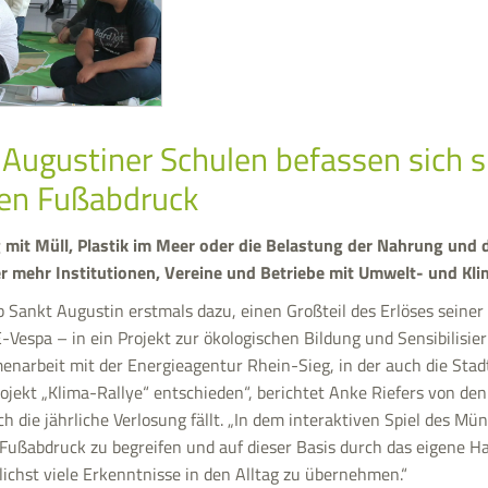
 Augustiner Schulen befassen sich s
hen Fußabdruck
it Müll, Plastik im Meer oder die Belastung der Nahrung und 
r mehr Institutionen, Vereine und Betriebe mit Umwelt- und Kl
b Sankt Augustin erstmals dazu, einen Großteil des Erlöses seiner
Vespa – in ein Projekt zur ökologischen Bildung und Sensibilisie
enarbeit mit der Energieagentur Rhein-Sieg, in der auch die Sta
Projekt „Klima-Rallye“ entschieden“, berichtet Anke Riefers von de
h die jährliche Verlosung fällt. „In dem interaktiven Spiel des M
Fußabdruck zu begreifen und auf dieser Basis durch das eigene H
glichst viele Erkenntnisse in den Alltag zu übernehmen.“