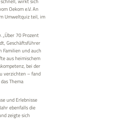
schnell, wirkt sich
 vom Oekom e.V. An
m Umweltquiz teil, im
. „Über 70 Prozent
dt, Geschäftsführer
en Familien und auch
Säfte aus heimischem
skompetenz, bei der
zu verzichten – fand
n das Thema
sse und Erlebnisse
ahr ebenfalls die
und zeigte sich