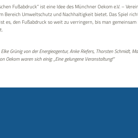
schen Fußabdruck“ ist eine Idee des Münchner Oekom e.V. – Verein 
 Bereich Umweltschutz und Nachhaltigkeit bietet. Das Spiel richt
l ist es, den Fußabdruck so weit zu verringern, bis man gemeinsam
t.
, Elke Grünig von der Energieagentur, Anke Riefers, Thorsten Schmidt, 
n Oekom waren sich einig: „Eine gelungene Veranstaltung!“