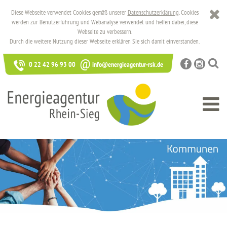
Diese Webseite verwendet Cookies gemäß unserer
Datenschutzerklärung
. Cookies
werden zur Benutzerführung und Webanalyse verwendet und helfen dabei, diese
Webseite zu verbessern.
Durch die weitere Nutzung dieser Webseite erklären Sie sich damit einverstanden.
@
0 22 42 96 93 00
info@energieagentur-rsk.de