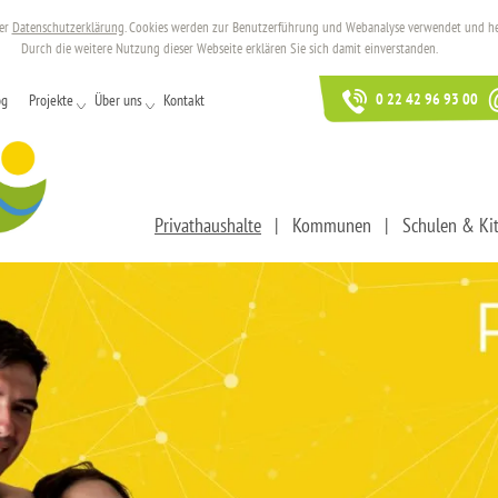
rer
Datenschutzerklärung
. Cookies werden zur Benutzerführung und Webanalyse verwendet und helf
Durch die weitere Nutzung dieser Webseite erklären Sie sich damit einverstanden.
0 22 42 96 93 00
og
Projekte
Über uns
Kontakt
Privathaushalte
Kommunen
Schulen & Ki