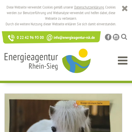
Diese Webseite verwendet Cookies gemäß unserer
Datenschutzerklärung
. Cookies
werden zur Benutzerführung und Webanalyse verwendet und helfen dabei, diese
Webseite zu verbessern.
Durch die weitere Nutzung dieser Webseite erklären Sie sich damit einverstanden.
@
0 22 42 96 93 00
info@energieagentur-rsk.de