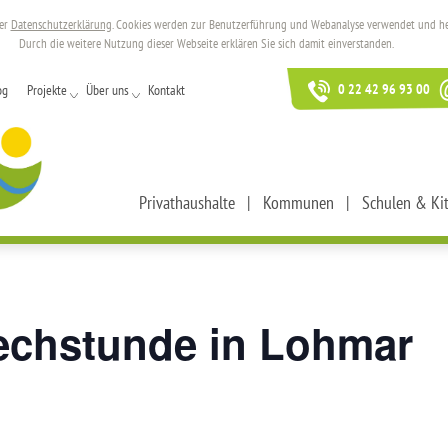
rer
Datenschutzerklärung
. Cookies werden zur Benutzerführung und Webanalyse verwendet und helf
Durch die weitere Nutzung dieser Webseite erklären Sie sich damit einverstanden.
0 22 42 96 93 00
og
Projekte
Über uns
Kontakt
Privathaushalte
Kommunen
Schulen & Ki
echstunde in Lohmar