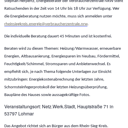
Stephan Herpertz, Energieberater der Verbraucherzentrale NRW steht
Ratsuchenden in der Zeit von 14 Uhr bis 18 Uhr zur Verfügung. Wer
die Energieberatung nutzen möchte, muss sich anmelden unter
rheinsiegkreis.energie@verbraucherzentrale.nrw
.
Die individuelle Beratung dauert 45 Minuten und ist kostenfrei.
Beraten wird zu diesen Themen: Heizung/Warmwasser, erneuerbare
Energien, Altbausanierung, Energiesparen im Neubau, Fördermittel,
Feuchtigkeit/Schimmel, Stromsparen und Anbieterwechsel. Es
empfiehlt sich, je nach Thema folgende Unterlagen zur Einsicht
mitzubringen: Energiekostenabrechnung der letzten Jahre,
Schornsteinfegerprotokoll der letzten Heizungsüberprüfung,
Baupläne des Hauses sowie aussagekräftige Fotos.
Veranstaltungsort: Netz.Werk.Stadt, Hauptstraße 71 in
53797 Lohmar
Das Angebot richtet sich an Bürger aus dem Rhein-Sieg-Kreis.