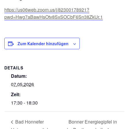
https://us06web.zoom.us/j/82300178921?
pwd=Hwg7aBawHsOtv8SxSOCbF6Sn38ZkUr.1
Zum Kalender hinzufügen
DETAILS
Datum:
07.05.2026
Zeit:
17:30 - 18:30
Bad Honnefer
Bonner Energiegipfel in