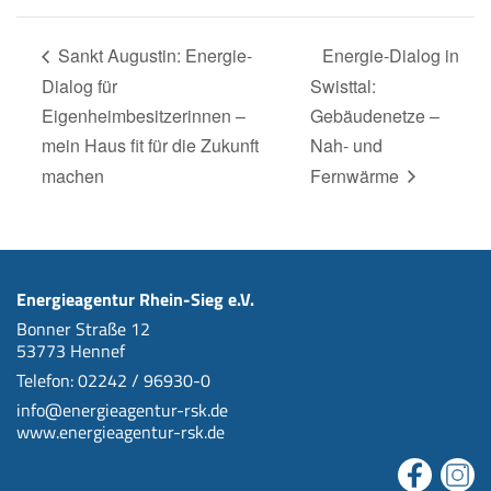
Sankt Augustin: Energie-
Energie-Dialog in
Dialog für
Swisttal:
Eigenheimbesitzerinnen –
Gebäudenetze –
mein Haus fit für die Zukunft
Nah- und
machen
Fernwärme
Energieagentur Rhein-Sieg e.V.
Bonner Straße 12
53773 Hennef
Telefon: 02242 / 96930-0
info@energieagentur-rsk.de
www.energieagentur-rsk.de