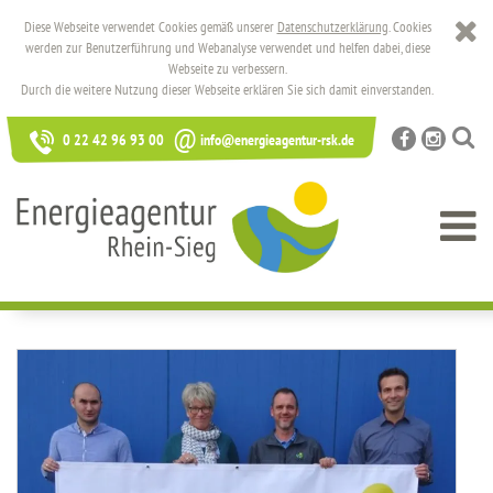
Diese Webseite verwendet Cookies gemäß unserer
Datenschutzerklärung
. Cookies
werden zur Benutzerführung und Webanalyse verwendet und helfen dabei, diese
Webseite zu verbessern.
Durch die weitere Nutzung dieser Webseite erklären Sie sich damit einverstanden.
@
0 22 42 96 93 00
info@energieagentur-rsk.de