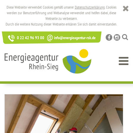
Diese Webseite verwendet Cookies gemäß unserer
Datenschutzerklärung
. Cookies
werden zur Benutzerführung und Webanalyse verwendet und helfen dabei, diese
Webseite zu verbessern.
Durch die weitere Nutzung dieser Webseite erklären Sie sich damit einverstanden.
@
0 22 42 96 93 00
info@energieagentur-rsk.de