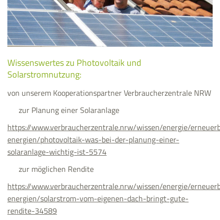
Wissenswertes zu Photovoltaik und
Solarstromnutzung:
von unserem Kooperationspartner Verbraucherzentrale NRW
zur Planung einer Solaranlage
https://www.verbraucherzentrale.nrw/wissen/energie/erneuer
energien/photovoltaik-was-bei-der-planung-einer-
solaranlage-wichtig-ist-5574
zur möglichen Rendite
https://www.verbraucherzentrale.nrw/wissen/energie/erneuer
energien/solarstrom-vom-eigenen-dach-bringt-gute-
rendite-34589