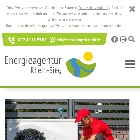
Diese Webseite verwendet Cookies gemäß unserer
Datenschutzerklärung
. Cookies
werden zur Benutzerführung und Webanalyse verwendet und helfen dabei, diese
Webseite zu verbessern.
Durch die weitere Nutzung dieser Webseite erklären Sie sich damit einverstanden.
@
0 22 42 96 93 00
info@energieagentur-rsk.de