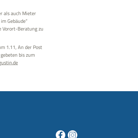
 als auch Mieter
 im Gebäude“
e Vorort-Beratung zu
um 1.11, An der Post
 gebeten bis zum
ustin.de