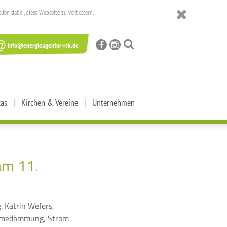
en dabei, diese Webseite zu verbessern.
@
info@energieagentur-rsk.de
tas
Kirchen & Vereine
Unternehmen
am 11.
. Katrin Wefers,
ärmedämmung, Strom