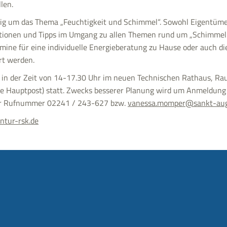
len.
g um das Thema „Feuchtigkeit und Schimmel“. Sowohl Eigentümer
ationen und Tipps im Umgang zu allen Themen rund um „Schimmel
mine für eine individuelle Energieberatung zu Hause oder auch di
rt werden.
t in der Zeit von 14-17.30 Uhr im neuen Technischen Rathaus, Ra
e Hauptpost) statt. Zwecks besserer Planung wird um Anmeldung
der Rufnummer 02241 / 243-627 bzw.
vanessa.momper@sankt-aug
tur-rsk.de