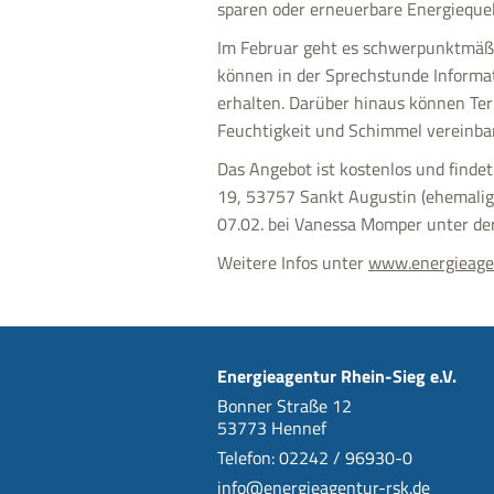
sparen oder erneuerbare Energiequel
Im Februar geht es schwerpunktmäßi
können in der Sprechstunde Inform
erhalten. Darüber hinaus können Ter
Feuchtigkeit und Schimmel vereinba
Das Angebot ist kostenlos und finde
19, 53757 Sankt Augustin (ehemalig
07.02. bei Vanessa Momper unter 
Weitere Infos unter
www.energieagen
Energieagentur Rhein-Sieg e.V.
Bonner Straße 12
53773 Hennef
Telefon: 02242 / 96930-0
info@energieagentur-rsk.de