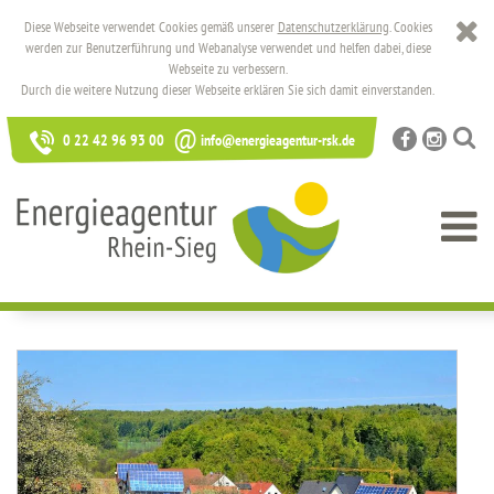
Diese Webseite verwendet Cookies gemäß unserer
Datenschutzerklärung
. Cookies
werden zur Benutzerführung und Webanalyse verwendet und helfen dabei, diese
Webseite zu verbessern.
Durch die weitere Nutzung dieser Webseite erklären Sie sich damit einverstanden.
@
0 22 42 96 93 00
info@energieagentur-rsk.de