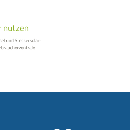
r nutzen
el und Steckersolar-
erbraucherzentrale