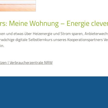
urs: Meine Wohnung – Energie cleve
ken und etwas über Heizenergie und Strom sparen, Anbieterwechs
erwöchige digitale Selbstlernkurs unseres Kooperationspartners V
in.
tzen | Verbraucherzentrale NRW