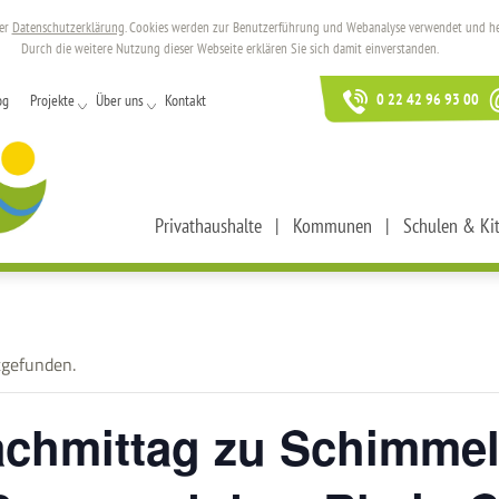
rer
Datenschutzerklärung
. Cookies werden zur Benutzerführung und Webanalyse verwendet und helf
Durch die weitere Nutzung dieser Webseite erklären Sie sich damit einverstanden.
0 22 42 96 93 00
og
Projekte
Über uns
Kontakt
Privathaushalte
Kommunen
Schulen & Ki
tgefunden.
chmittag zu Schimmel