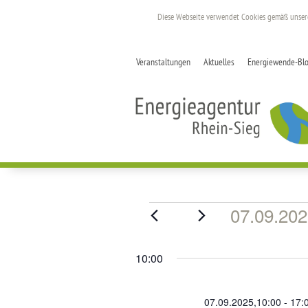
Diese Webseite verwendet Cookies gemäß unse
Veranstaltungen
Aktuelles
Energiewende-Bl
Veranstaltungen
07.09.20
für
Datum
wählen.
07.09.2025
10:00
07.09.2025,10:00
-
17: