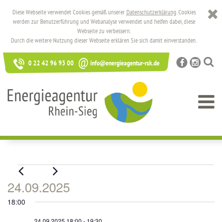
Diese Webseite verwendet Cookies gemäß unserer
Datenschutzerklärung
. Cookies
werden zur Benutzerführung und Webanalyse verwendet und helfen dabei, diese
Webseite zu verbessern.
Durch die weitere Nutzung dieser Webseite erklären Sie sich damit einverstanden.
@
0 22 42 96 93 00
info@energieagentur-rsk.de
Veranstaltungen
24.09.2025
für
Datum
18:00
24.09.2025
wählen.
24.09.2025,18:00
-
19:30