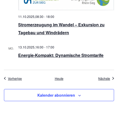
11.10.2025,08:30
-
18:00
Stromerzeugung im Wandel – Exkursion zu
Tagebau und Windrädern
13.10.2025,16:00
-
17:00
MO.
13
Energie-Kompakt: Dynamische Stromtarife
Veranstaltungen
Veran
Vorherige
Heute
Nächste
Kalender abonnieren