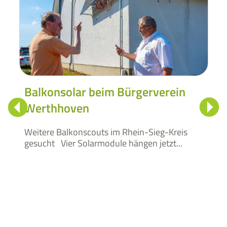
Nachbarschaftliche Wärmenet
rverein
Beispiele aus dem Rhein-Sieg
Kreis
ieg-Kreis
jetzt...
Als bei Familie Moser im bergischen Over
die alte Gasheizung...