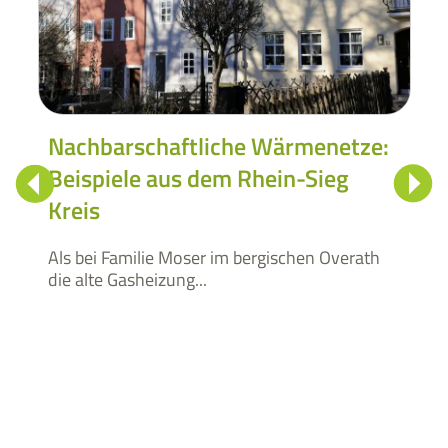
Nachbarschaftliche Wärmenetze:
Beispiele aus dem Rhein-Sieg
E
Kreis
V
W
Als bei Familie Moser im bergischen Overath
die alte Gasheizung...
„
J