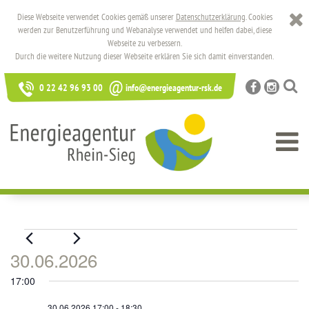
Diese Webseite verwendet Cookies gemäß unserer
Datenschutzerklärung
. Cookies
werden zur Benutzerführung und Webanalyse verwendet und helfen dabei, diese
Webseite zu verbessern.
Durch die weitere Nutzung dieser Webseite erklären Sie sich damit einverstanden.
@
0 22 42 96 93 00
info@energieagentur-rsk.de
Veranstaltungen
30.06.2026
für
Datum
17:00
30.06.2026
wählen.
30.06.2026,17:00
-
18:30