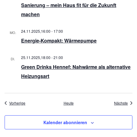
Sanierung – mein Haus fit für die Zukunft
machen
24.11.2025,16:00
-
17:00
MO.
24
Energie-Kompakt: Wärmepumpe
25.11.2025,18:00
-
21:00
DI.
25
Green Drinks Hennef: Nahwärme als alternative
Heizungsart
Veranstaltungen
Veran
Vorherige
Heute
Nächste
Kalender abonnieren